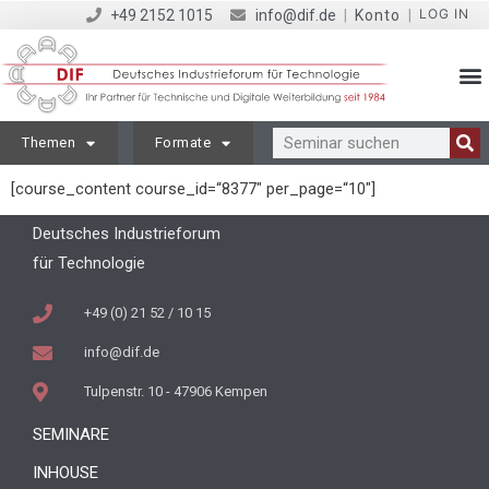
LOG IN
+49 2152 1015
info@dif.de
|
Konto
|
Themen
Formate
[course_content course_id=“8377″ per_page=“10″]
Deutsches Industrieforum
für Technologie
+49 (0) 21 52 / 10 15
info@dif.de
Tulpenstr. 10 - 47906 Kempen
SEMINARE
INHOUSE