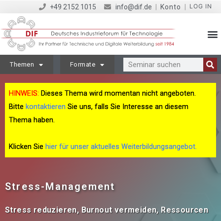
LOG IN
+49 2152 1015
info@dif.de
|
Konto
|
Themen
Formate
HINWEIS:
Dieses Thema wird momentan nicht angeboten.
Bitte
kontaktieren
Sie uns, falls Sie Interesse an diesem
Thema haben.
Klicken Sie
hier für unser aktuelles Weiterbildungsangebot.
Stress-Management
Stress reduzieren, Burnout vermeiden, Ressourcen