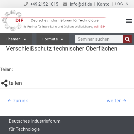
LOG IN
+49 2152 1015
info@dif.de
|
Konto
|
Themen
Formate
Verschleißschutz technischer Oberflächen
Teilen:
←
zurück
weiter
→
Deutsches Industrieforum
für Technologie