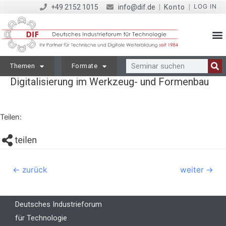
LOG IN
+49 2152 1015
info@dif.de
|
Konto
|
Themen
Formate
Digitalisierung im Werkzeug- und Formenbau
Teilen:
←
zurück
weiter
→
Deutsches Industrieforum
für Technologie