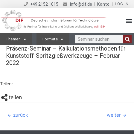
LOG IN
+49 2152 1015
info@dif.de
|
Konto
|
Themen
Formate
Präsenz-Seminar – Kalkulationsmethoden für
Kunststoff-Spritzgießwerkzeuge – Februar
2022
Teilen:
←
zurück
weiter
→