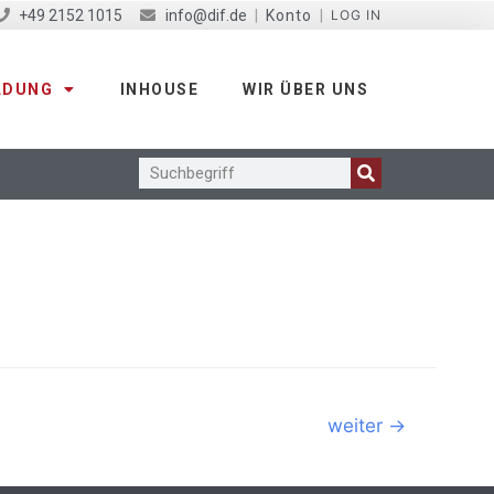
+49 2152 1015
info@dif.de
|
Konto
|
LOG IN
LDUNG
INHOUSE
WIR ÜBER UNS
weiter
→