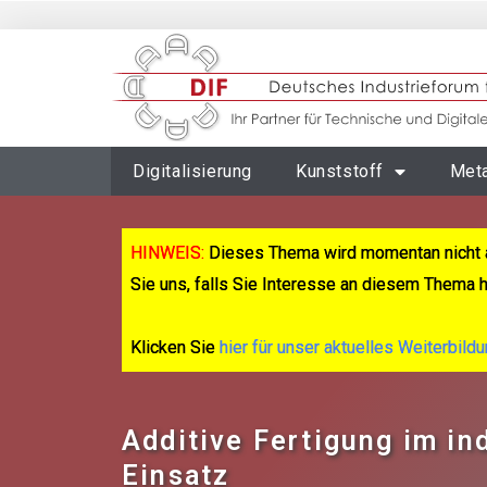
Digitalisierung
Kunststoff
Meta
HINWEIS:
Dieses Thema wird momentan nicht 
Sie uns, falls Sie Interesse an diesem Thema 
Klicken Sie
hier für unser aktuelles Weiterbild
Additive Fertigung im in
Einsatz