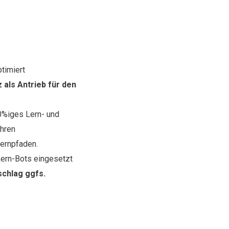
ptimiert
 als Antrieb für den
00%iges Lern- und
ühren
Lernpfaden.
Lern-Bots eingesetzt
schlag ggfs.