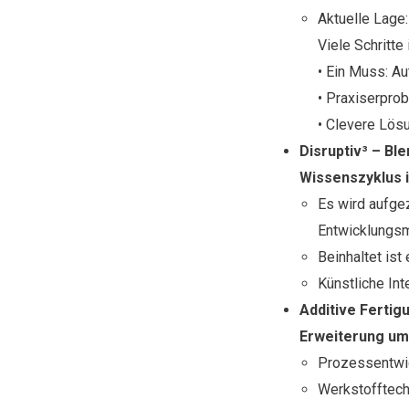
Aktuelle Lage:
Viele Schritte
• Ein Muss: A
• Praxiserpro
• Clevere Lösu
Disruptiv³ – Bl
Wissenszyklus 
Es wird aufgez
Entwicklungsm
Beinhaltet ist
Künstliche Int
Additive Fertig
Erweiterung um
Prozessentwi
Werkstofftech