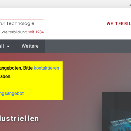
WEITERBI
ll
Weitere
angeboten. Bitte
kontaktieren
haben.
ungsangebot.
dustriellen