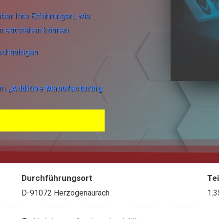
ber Ihre Erfahrungen, wie
n entstehen können.
achhaltigen
 im
„Additive Manufacturing
Durchführungsort
Te
D-91072 Herzogenaurach
1.3