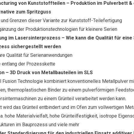
cturing von Kunststoffteilen – Produktion im Pulverbett &
rnative zum Spritzguss
 und Grenzen dieser Variante zur Kunststoff-Teilefertigung
gänzung der Produktionstechnologien für kleinere Serien
ung im Lasersinterprozess – Wie kann die Qualität für eine
zess sichergestellt werden
re Qualität für Serienanwendungen
 entlang der Prozesskette
on – 3D Druck von Metallbauteilen im SLS
l Fusion Technologie kombiniert konventionelles Metallpulver m
len, thermoplastischen Binder zu einem pulverförmigen Feedstoc
ersintermaschinen zu einem Grünteil verarbeitet werden kann.
t wird das Grünteil entbindert und im Ofen zum vollwertigen Metal
u.a. hohe Materialvielfalt, hohe Grünteilfestigkeit, isotrope Eigens
rukturen im Bauprozess und viele mehr
er Standardisierung für den industriellen Einsatz additive