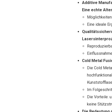
Additive Manufa
Eine echte Alte
Möglichkeiten
Eine ideale Er
Qualitätssicher
Lasersinterpro
Reproduzierba
Einflussnahme
Cold Metal Fusi
Die Cold Meta
hochfunktiona
Kunststofflas
Im Folgeschrit
Die Vorteile: 
keine Stützst
Die Bedeutung d