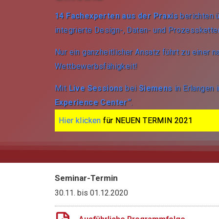
14 Fachexperten aus der Praxis
berichten ü
integrierte Design-, Daten- und Prozesskette
Nur ein ganzheitlicher Ansatz führt zu einer n
Wettbewerbsfähigkeit!
Mit
Live Sessions
bei
Siemens
in Erlangen
Experience Center“
.
Hier klicken
für NEUEN TERMIN 2021
Seminar-Termin
30.11.
bis
01.12.2020