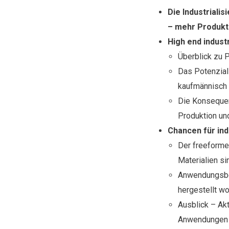
Die Industriali
– mehr Produkti
High end industr
Überblick zu 
Das Potenzial
kaufmännisch
Die Konsequen
Produktion un
Chancen für ind
Der freeformer
Materialien s
Anwendungsbeis
hergestellt w
Ausblick – Ak
Anwendungen