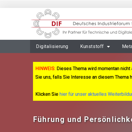
Digitalisierung
Kunststoff
Meta
HINWEIS:
Dieses Thema wird momentan nicht 
Sie uns, falls Sie Interesse an diesem Thema 
Klicken Sie
hier für unser aktuelles Weiterbild
Führung und Persönlichk