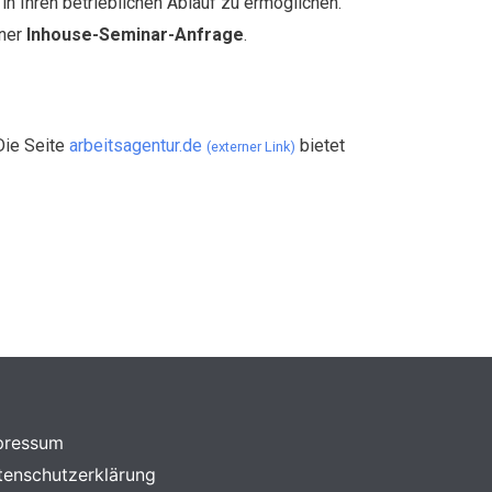
n Ihren betrieblichen Ablauf zu ermöglichen.
iner
Inhouse-Seminar-Anfrage
.
Die Seite
arbeitsagentur.de
bietet
(externer Link)
pressum
tenschutzerklärung