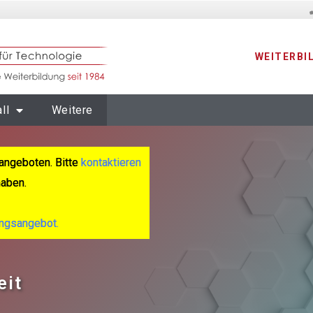
WEITERBI
ll
Weitere
angeboten. Bitte
kontaktieren
haben.
ungsangebot.
eit