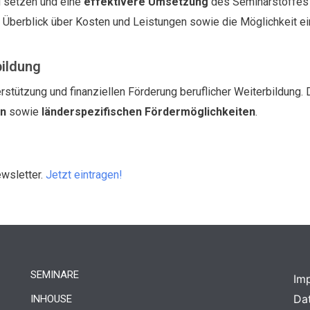
 setzen und eine
effektivere Umsetzung
des Seminarstoffes i
n Überblick über Kosten und Leistungen sowie die Möglichkeit e
bildung
rstützung und finanziellen Förderung beruflicher Weiterbildung. 
en
sowie
länderspezifischen Fördermöglichkeiten
.
ewsletter.
Jetzt eintragen!
SEMINARE
Im
Da
INHOUSE