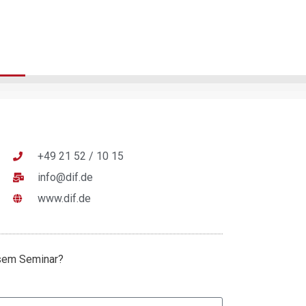
+49 21 52 / 10 15
info@dif.de
www.dif.de
esem Seminar?