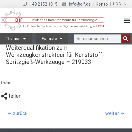
LOG IN
+49 2152 1015
info@dif.de
|
Konto
|
Themen
Formate
Weiterqualifikation zum
Werkzeugkonstrukteur für Kunststoff-
Spritzgieß-Werkzeuge – 219033
Teilen:
←
zurück
weiter
→