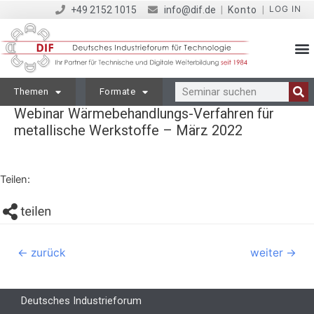
LOG IN
+49 2152 1015
info@dif.de
|
Konto
|
Themen
Formate
Webinar Wärmebehandlungs-Verfahren für
metallische Werkstoffe – März 2022
Teilen:
←
zurück
weiter
→
Deutsches Industrieforum