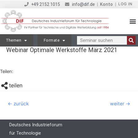
LOG IN
+49 2152 1015
info@dif.de
|
Konto
|
Themen
Formate
Webinar Optimale Werkstoffe März 2021
Teilen:
←
zurück
weiter
→
Deutsches Industrieforum
für Technologie