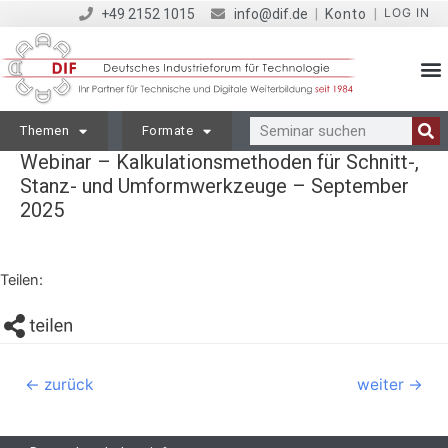
LOG IN
+49 2152 1015
info@dif.de
|
Konto
|
Themen
Formate
Webinar – Kalkulationsmethoden für Schnitt-,
Stanz- und Umformwerkzeuge – September
2025
Teilen:
←
zurück
weiter
→