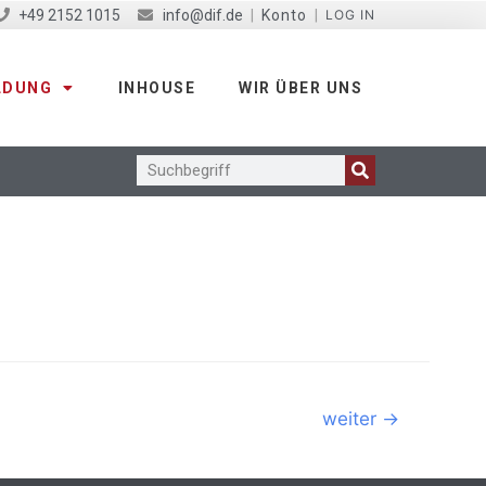
+49 2152 1015
info@dif.de
|
Konto
|
LOG IN
LDUNG
INHOUSE
WIR ÜBER UNS
weiter
→