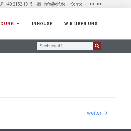
+49 2152 1015
info@dif.de
|
Konto
|
LOG IN
LDUNG
INHOUSE
WIR ÜBER UNS
weiter
→