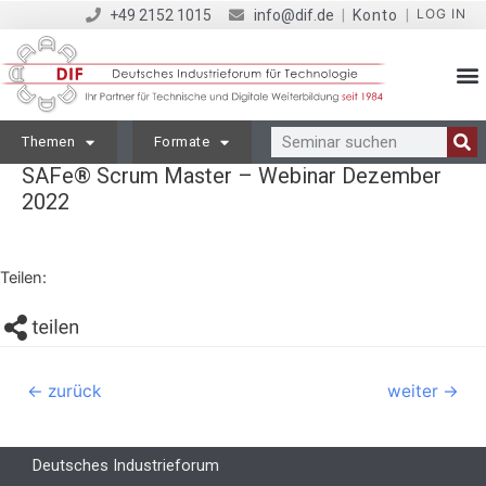
LOG IN
+49 2152 1015
info@dif.de
|
Konto
|
Themen
Formate
SAFe® Scrum Master – Webinar Dezember
2022
Teilen:
←
zurück
weiter
→
Deutsches Industrieforum