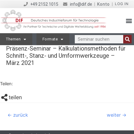
LOG IN
+49 2152 1015
info@dif.de
|
Konto
|
Themen
Formate
Präsenz-Seminar – Kalkulationsmethoden für
Schnitt-, Stanz- und Umformwerkzeuge –
März 2021
Teilen:
←
zurück
weiter
→