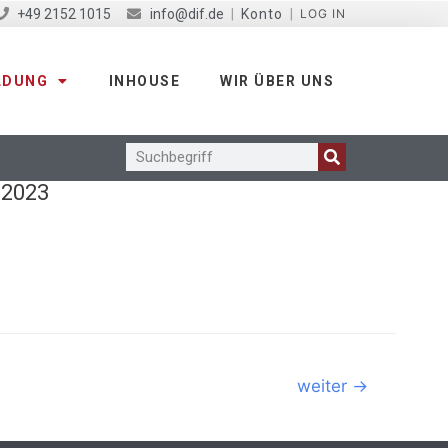
+49 2152 1015
info@dif.de
|
Konto
|
LOG IN
LDUNG
INHOUSE
WIR ÜBER UNS
 2023
weiter
→