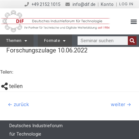
LOG IN
+49 2152 1015
info@dif.de
|
Konto
|
Themen
Formate
Forschungszulage 10.06.2022
Teilen:
←
zurück
weiter
→
Deutsches Industrieforum
für Technologie