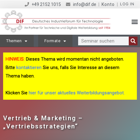
LOG IN
+49 2152 1015
info@dif.de
|
Konto
|
Themen
Formate
HINWEIS:
Dieses Thema wird momentan nicht angeboten.
Bitte
kontaktieren
Sie uns, falls Sie Interesse an diesem
Thema haben.
Klicken Sie
hier für unser aktuelles Weiterbildungsangebot.
Vertrieb & Marketing –
„Vertriebsstrategien“