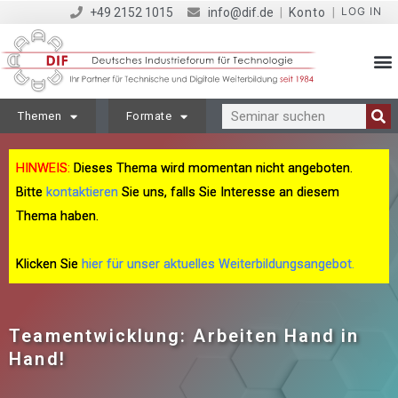
LOG IN
+49 2152 1015
info@dif.de
|
Konto
|
Themen
Formate
HINWEIS:
Dieses Thema wird momentan nicht angeboten.
Bitte
kontaktieren
Sie uns, falls Sie Interesse an diesem
Thema haben.
Klicken Sie
hier für unser aktuelles Weiterbildungsangebot.
Teamentwicklung: Arbeiten Hand in
Hand!