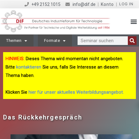
LOG IN
+49 2152 1015
info@dif.de
|
Konto
|
Themen
Formate
HINWEIS:
Dieses Thema wird momentan nicht angeboten.
Bitte
kontaktieren
Sie uns, falls Sie Interesse an diesem
Thema haben.
Klicken Sie
hier für unser aktuelles Weiterbildungsangebot.
Das Rückkehrgespräch