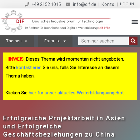
LOG IN
+49 2152 1015
info@dif.de
|
Konto
|
Themen
Formate
HINWEIS:
Dieses Thema wird momentan nicht angeboten.
Bitte
kontaktieren
Sie uns, falls Sie Interesse an diesem
Thema haben.
Klicken Sie
hier für unser aktuelles Weiterbildungsangebot.
Erfolgreiche Projektarbeit in Asien
und Erfolgreiche
Geschäftsbeziehungen zu China