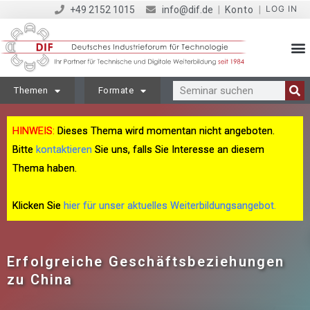
LOG IN
+49 2152 1015
info@dif.de
|
Konto
|
Themen
Formate
HINWEIS:
Dieses Thema wird momentan nicht angeboten.
Bitte
kontaktieren
Sie uns, falls Sie Interesse an diesem
Thema haben.
Klicken Sie
hier für unser aktuelles Weiterbildungsangebot.
Erfolgreiche Geschäftsbeziehungen
zu China