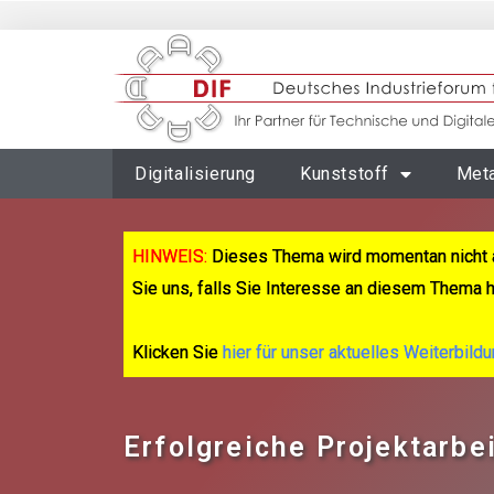
Digitalisierung
Kunststoff
Meta
HINWEIS:
Dieses Thema wird momentan nicht 
Sie uns, falls Sie Interesse an diesem Thema 
Klicken Sie
hier für unser aktuelles Weiterbild
Erfolgreiche Projektarbei