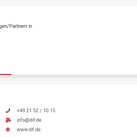
gen/Partnern in
+49 21 52 / 10 15
info@dif.de
www.dif.de