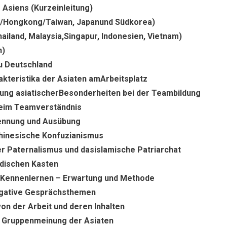
 Asiens (Kurzeinleitung)
a/Hongkong/Taiwan, Japanund Südkorea)
ailand, Malaysia,Singapur, Indonesien, Vietnam)
n)
u Deutschland
kteristika der Asiaten amArbeitsplatz
gung asiatischerBesonderheiten bei der Teambildung
eim Teamverständnis
kennung und Ausübung
chinesische Konfuzianismus
r Paternalismus und dasislamische Patriarchat
ndischen Kasten
m Kennenlernen – Erwartung und Methode
egative Gesprächsthemen
n der Arbeit und deren Inhalten
. Gruppenmeinung der Asiaten