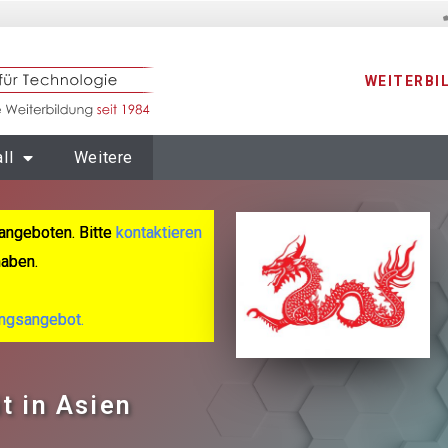
WEITERBI
ll
Weitere
angeboten. Bitte
kontaktieren
haben.
ungsangebot.
t in Asien