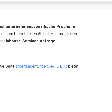
 auf
unternehmensspezifische Probleme
n Ihren betrieblichen Ablauf zu ermöglichen.
iner
Inhouse-Seminar-Anfrage
.
Die Seite
arbeitsagentur.de
bietet
(externer Link)