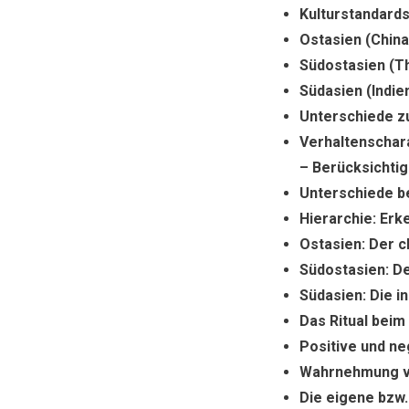
Kulturstandards
Ostasien (Chin
Südostasien (Th
Südasien (Indie
Unterschiede z
Verhaltenschara
– Berücksichti
Unterschiede b
Hierarchie: Er
Ostasien: Der 
Südostasien: De
Südasien: Die i
Das Ritual bei
Positive und n
Wahrnehmung vo
Die eigene bzw