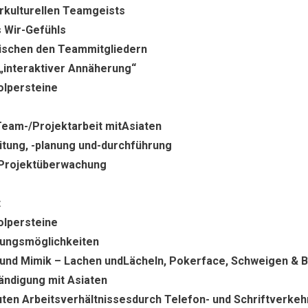
rkulturellen Teamgeists
 Wir-Gefühls
wischen den Teammitgliedern
 „interaktiver Annäherung“
olpersteine
 Team-/Projektarbeit mitAsiaten
itung, -planung und-durchführung
 Projektüberwachung
t
olpersteine
lungsmöglichkeiten
und Mimik – Lachen undLächeln, Pokerface, Schweigen & B
ändigung mit Asiaten
ten Arbeitsverhältnissesdurch Telefon- und Schriftverkeh