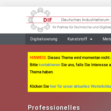
Digitalisierung
Kunststoff
Meta
HINWEIS:
Dieses Thema wird momentan nicht 
Bitte
kontaktieren
Sie uns, falls Sie Interesse
Thema haben.
Klicken Sie
hier für unser aktuelles Weiterbild
Professionelles