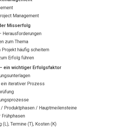
gement
 Project Management
der Misserfolg
 Herausforderungen
gen zum Thema
Projekt häufig scheitern
zum Erfolg führen
– ein wichtiger Erfolgsfaktor
ungsunterlagen
 ein iterativer Prozess
prüfung
nungsprozesse
/ Produktphasen / Hauptmeilensteine
r Frühphasen
g (L), Termine (T), Kosten (K)