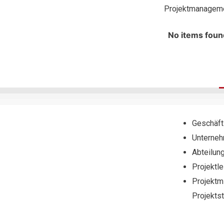
Projektmanageme
No items foun
Geschäft
Unterneh
Abteilung
Projektle
Projektmi
Projekts