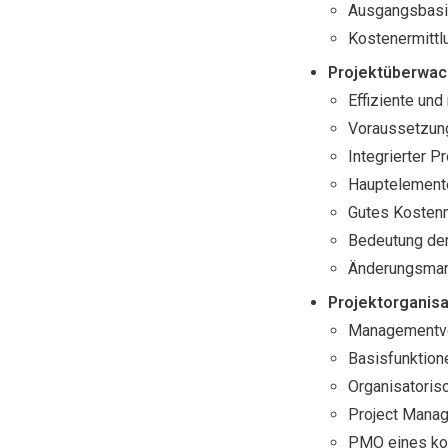
Ausgangsbasis
Kostenermittlu
Projektüberwach
Effiziente un
Voraussetzun
Integrierter 
Hauptelement
Gutes Kosten
Bedeutung de
Änderungsman
Projektorganisa
Managementve
Basisfunktione
Organisatoris
Project Mana
PMO eines k