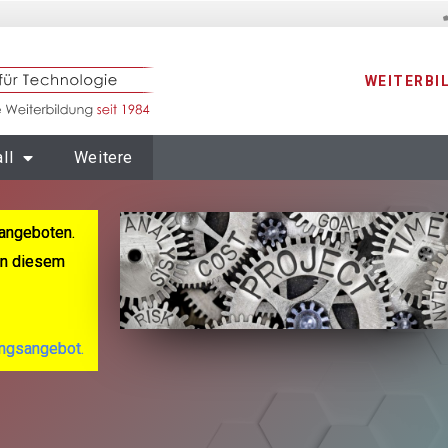
WEITERBI
ll
Weitere
angeboten.
 an diesem
ungsangebot.