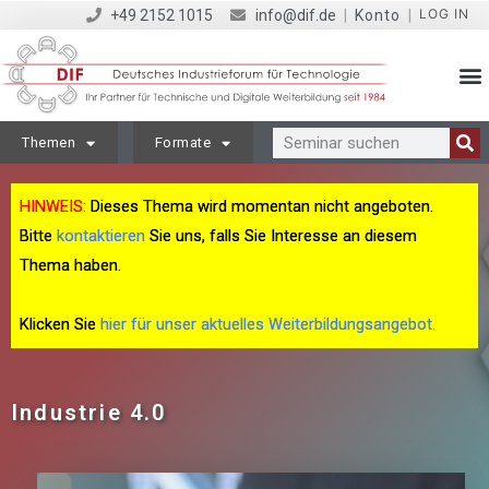
LOG IN
+49 2152 1015
info@dif.de
|
Konto
|
Themen
Formate
HINWEIS:
Dieses Thema wird momentan nicht angeboten.
Bitte
kontaktieren
Sie uns, falls Sie Interesse an diesem
Thema haben.
Klicken Sie
hier für unser aktuelles Weiterbildungsangebot.
Industrie 4.0