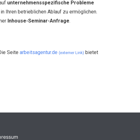
 auf
unternehmensspezifische Probleme
n Ihren betrieblichen Ablauf zu ermöglichen.
iner
Inhouse-Seminar-Anfrage
.
Die Seite
arbeitsagentur.de
bietet
(externer Link)
pressum