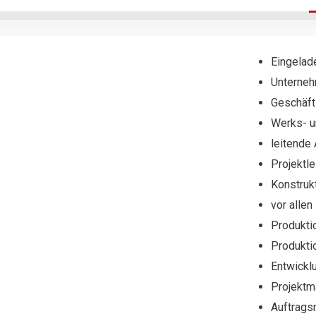
Eingelad
Unterneh
Geschäft
Werks- u
leitende 
Projektle
Konstrukt
vor alle
Produkt
Produkti
Entwickl
Projekt
Auftrags