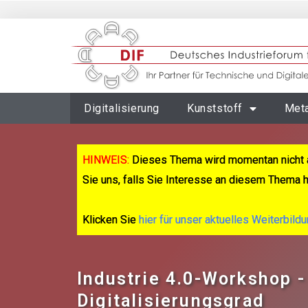
Digitalisierung
Kunststoff
Meta
HINWEIS:
Dieses Thema wird momentan nicht 
Sie uns, falls Sie Interesse an diesem Thema 
Klicken Sie
hier für unser aktuelles Weiterbild
Industrie 4.0-Workshop -
Digitalisierungsgrad