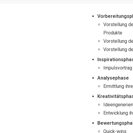
Vorbereitungsp
Vorstellung d
Produkte
Vorstellung d
Vorstellung d
Inspirationspha
Impulsvortrag
Analysephase
Ermittlung ihr
Kreativitätspha
Ideengenerier
Entwicklung ih
Bewertungspha
Quick-wins