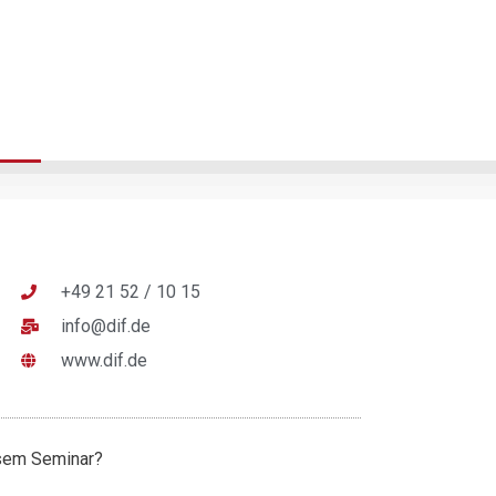
+49 21 52 / 10 15
info@dif.de
www.dif.de
esem Seminar?