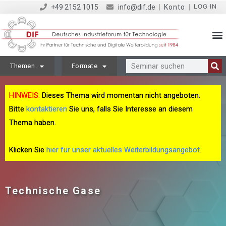
LOG IN
+49 2152 1015
info@dif.de
|
Konto
|
Themen
Formate
HINWEIS:
Dieses Thema wird momentan nicht angeboten.
Bitte
kontaktieren
Sie uns, falls Sie Interesse an diesem
Thema haben.
Klicken Sie
hier für unser aktuelles Weiterbildungsangebot.
Technische Gase