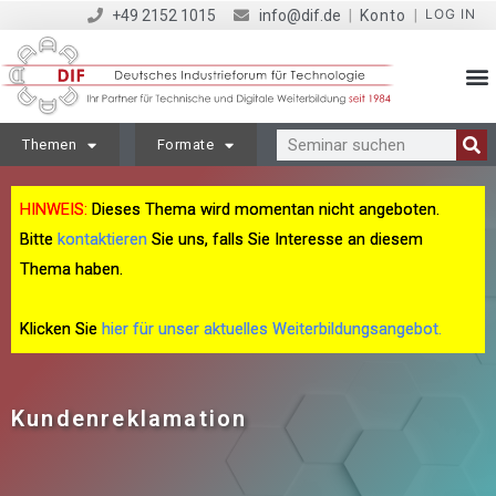
LOG IN
+49 2152 1015
info@dif.de
|
Konto
|
Themen
Formate
HINWEIS:
Dieses Thema wird momentan nicht angeboten.
Bitte
kontaktieren
Sie uns, falls Sie Interesse an diesem
Thema haben.
Klicken Sie
hier für unser aktuelles Weiterbildungsangebot.
Kundenreklamation