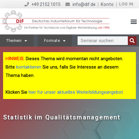
LOG IN
+49 2152 1015
info@dif.de
|
Konto
|
Themen
Formate
HINWEIS:
Dieses Thema wird momentan nicht angeboten.
Bitte
kontaktieren
Sie uns, falls Sie Interesse an diesem
Thema haben.
Klicken Sie
hier für unser aktuelles Weiterbildungsangebot.
Statistik im Qualitätsmanagement