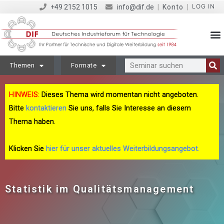
LOG IN
+49 2152 1015
info@dif.de
|
Konto
|
Themen
Formate
HINWEIS:
Dieses Thema wird momentan nicht angeboten.
Bitte
kontaktieren
Sie uns, falls Sie Interesse an diesem
Thema haben.
Klicken Sie
hier für unser aktuelles Weiterbildungsangebot.
Statistik im Qualitätsmanagement