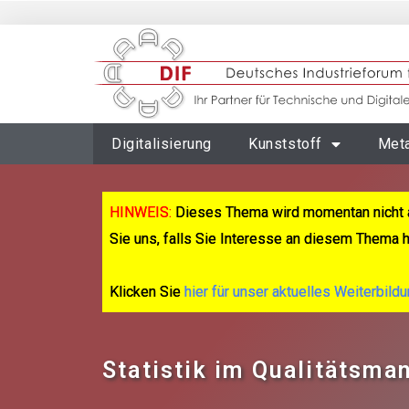
Digitalisierung
Kunststoff
Meta
HINWEIS:
Dieses Thema wird momentan nicht 
Sie uns, falls Sie Interesse an diesem Thema 
Klicken Sie
hier für unser aktuelles Weiterbild
Statistik im Qualitätsm