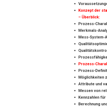
Voraussetzungen
Konzept der st
– Überblick:
Prozess-Charak
Merkmals-Anal
Mess-System-A
Qualitätsoptimi
Qualitätskontro
Prozessfähigke
Prozess-Charak
Prozess-Definit
Möglichkeiten z
Attribute und v
Messen von rel
Kennzahlen für
Berechnung und