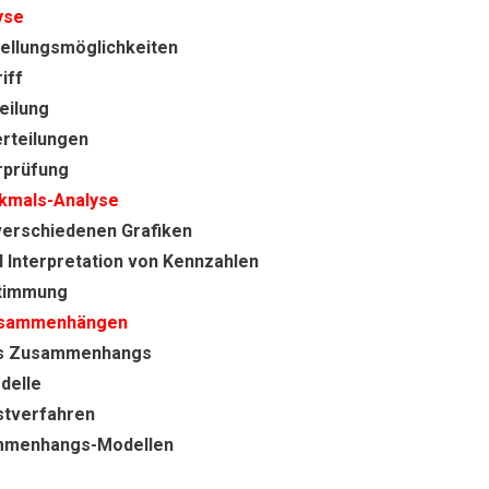
yse
tellungsmöglichkeiten
iff
eilung
rteilungen
rprüfung
kmals-Analyse
verschiedenen Grafiken
 Interpretation von Kennzahlen
stimmung
usammenhängen
es Zusammenhangs
delle
stverfahren
mmenhangs-Modellen