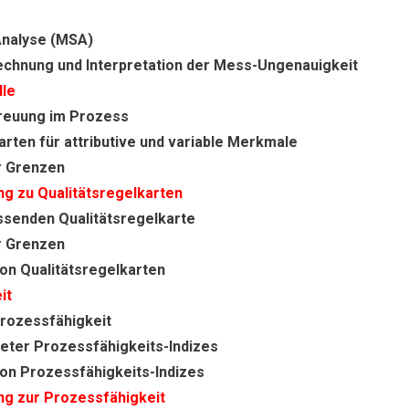
nalyse (MSA)
echnung und Interpretation der Mess-Ungenauigkeit
lle
reuung im Prozess
arten für attributive und variable Merkmale
r Grenzen
g zu Qualitätsregelkarten
ssenden Qualitätsregelkarte
r Grenzen
von Qualitätsregelkarten
it
Prozessfähigkeit
eter Prozessfähigkeits-Indizes
von Prozessfähigkeits-Indizes
ng zur Prozessfähigkeit