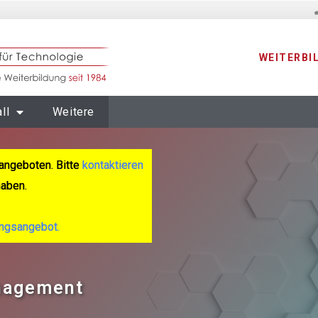
WEITERBI
ll
Weitere
angeboten. Bitte
kontaktieren
haben.
ungsangebot.
anagement