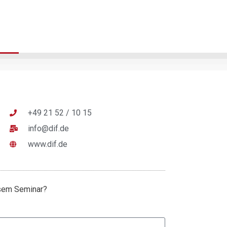
+49 21 52 / 10 15
info@dif.de
www.dif.de
esem Seminar?