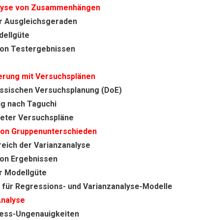
alyse von Zusammenhängen
r Ausgleichsgeraden
dellgüte
 von Testergebnissen
ierung mit Versuchsplänen
assischen Versuchsplanung (DoE)
g nach Taguchi
eter Versuchspläne
on Gruppenunterschieden
ich der Varianzanalyse
von Ergebnissen
r Modellgüte
 für Regressions- und Varianzanalyse-Modelle
nalyse
ess-Ungenauigkeiten