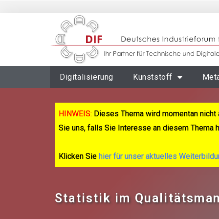
Digitalisierung
Kunststoff
Meta
HINWEIS:
Dieses Thema wird momentan nicht 
Sie uns, falls Sie Interesse an diesem Thema 
Klicken Sie
hier für unser aktuelles Weiterbild
Statistik im Qualitätsm