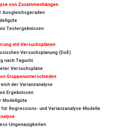
alyse von Zusammenhängen
r Ausgleichsgeraden
dellgüte
 von Testergebnissen
ierung mit Versuchsplänen
assischen Versuchsplanung (DoE)
g nach Taguchi
eter Versuchspläne
on Gruppenunterschieden
ich der Varianzanalyse
von Ergebnissen
r Modellgüte
 für Regressions- und Varianzanalyse-Modelle
nalyse
ess-Ungenauigkeiten