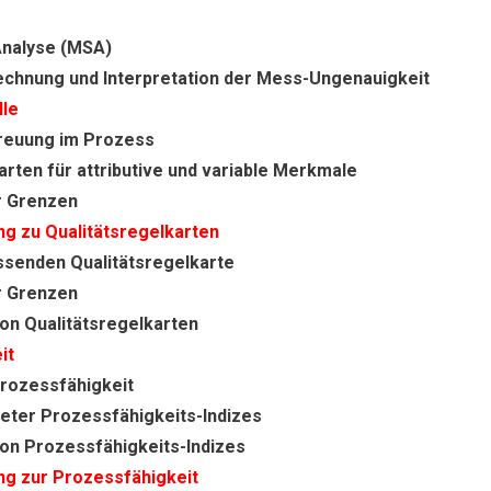
nalyse (MSA)
echnung und Interpretation der Mess-Ungenauigkeit
lle
reuung im Prozess
arten für attributive und variable Merkmale
r Grenzen
g zu Qualitätsregelkarten
ssenden Qualitätsregelkarte
r Grenzen
von Qualitätsregelkarten
it
Prozessfähigkeit
eter Prozessfähigkeits-Indizes
von Prozessfähigkeits-Indizes
ng zur Prozessfähigkeit