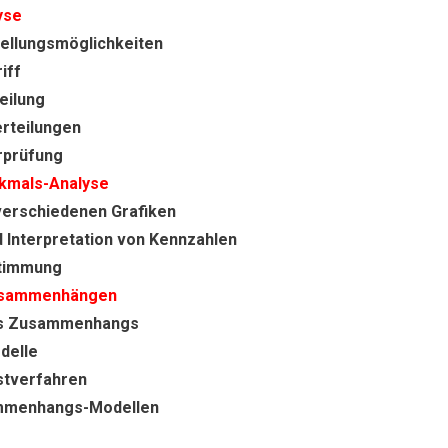
yse
tellungsmöglichkeiten
iff
eilung
rteilungen
rprüfung
kmals-Analyse
verschiedenen Grafiken
 Interpretation von Kennzahlen
stimmung
usammenhängen
es Zusammenhangs
delle
stverfahren
mmenhangs-Modellen