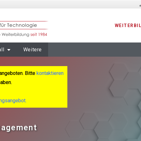
WEITERBI
ll
Weitere
angeboten. Bitte
kontaktieren
haben.
ungsangebot.
anagement