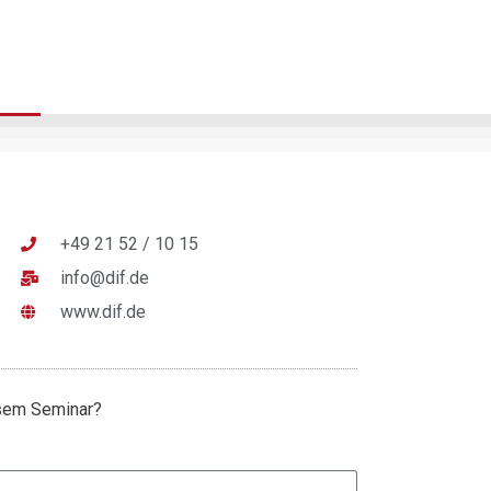
+49 21 52 / 10 15
info@dif.de
www.dif.de
esem Seminar?