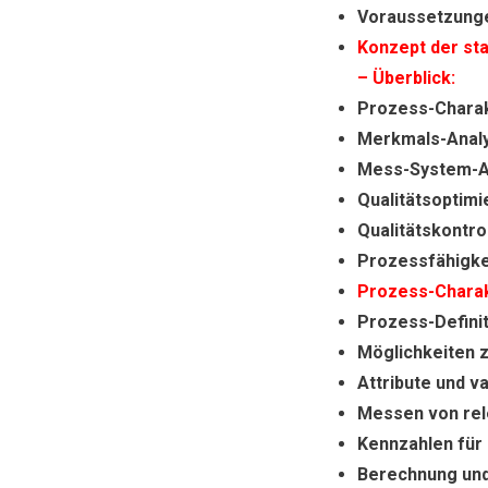
Voraussetzungen
Konzept der st
– Überblick:
Prozess-Charak
Merkmals-Anal
Mess-System-A
Qualitätsoptimi
Qualitätskontro
Prozessfähigke
Prozess-Charak
Prozess-Definit
Möglichkeiten z
Attribute und v
Messen von rel
Kennzahlen für
Berechnung und