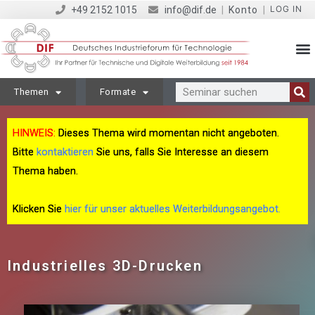
LOG IN
+49 2152 1015
info@dif.de
|
Konto
|
Themen
Formate
HINWEIS:
Dieses Thema wird momentan nicht angeboten.
Bitte
kontaktieren
Sie uns, falls Sie Interesse an diesem
Thema haben.
Klicken Sie
hier für unser aktuelles Weiterbildungsangebot.
Industrielles 3D-Drucken