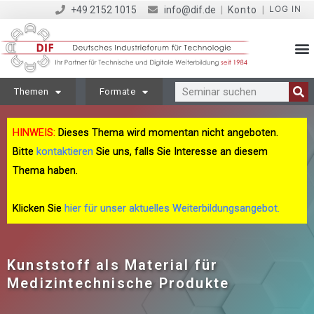
LOG IN
+49 2152 1015
info@dif.de
|
Konto
|
Themen
Formate
HINWEIS:
Dieses Thema wird momentan nicht angeboten.
Bitte
kontaktieren
Sie uns, falls Sie Interesse an diesem
Thema haben.
Klicken Sie
hier für unser aktuelles Weiterbildungsangebot.
Kunststoff als Material für
Medizintechnische Produkte