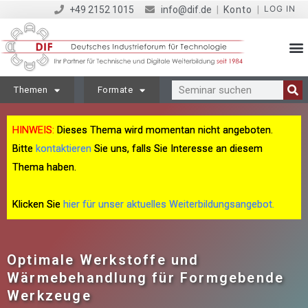
LOG IN
+49 2152 1015
info@dif.de
|
Konto
|
Themen
Formate
HINWEIS:
Dieses Thema wird momentan nicht angeboten.
Bitte
kontaktieren
Sie uns, falls Sie Interesse an diesem
Thema haben.
Klicken Sie
hier für unser aktuelles Weiterbildungsangebot.
Optimale Werkstoffe und
Wärmebehandlung für Formgebende
Werkzeuge