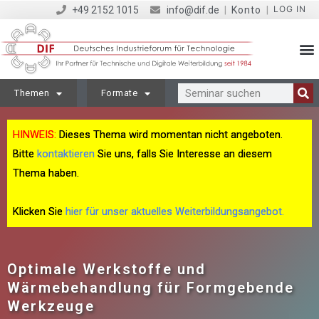
LOG IN
+49 2152 1015
info@dif.de
|
Konto
|
Themen
Formate
HINWEIS:
Dieses Thema wird momentan nicht angeboten.
Bitte
kontaktieren
Sie uns, falls Sie Interesse an diesem
Thema haben.
Klicken Sie
hier für unser aktuelles Weiterbildungsangebot.
Optimale Werkstoffe und
Wärmebehandlung für Formgebende
Werkzeuge