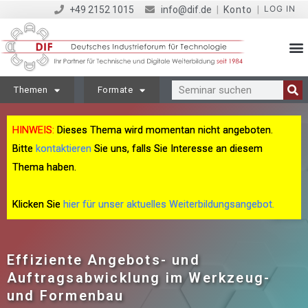
LOG IN
+49 2152 1015
info@dif.de
|
Konto
|
Themen
Formate
HINWEIS:
Dieses Thema wird momentan nicht angeboten.
Bitte
kontaktieren
Sie uns, falls Sie Interesse an diesem
Thema haben.
Klicken Sie
hier für unser aktuelles Weiterbildungsangebot.
Effiziente Angebots- und
Auftragsabwicklung im Werkzeug-
und Formenbau