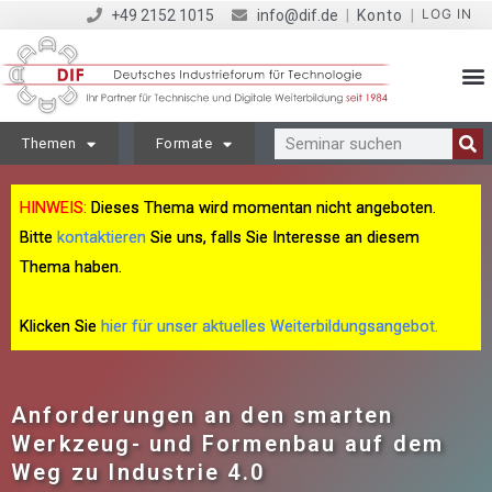
LOG IN
+49 2152 1015
info@dif.de
|
Konto
|
Themen
Formate
HINWEIS:
Dieses Thema wird momentan nicht angeboten.
Bitte
kontaktieren
Sie uns, falls Sie Interesse an diesem
Thema haben.
Klicken Sie
hier für unser aktuelles Weiterbildungsangebot.
Anforderungen an den smarten
Werkzeug- und Formenbau auf dem
Weg zu Industrie 4.0