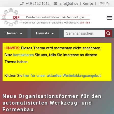
LOG IN
+49 2152 1015
info@dif.de
|
Konto
|
Themen
Formate
HINWEIS:
Dieses Thema wird momentan nicht angeboten.
Bitte
kontaktieren
Sie uns, falls Sie Interesse an diesem
Thema haben.
Klicken Sie
hier für unser aktuelles Weiterbildungsangebot.
Neue Organisationsformen für den
automatisierten Werkzeug- und
Formenbau