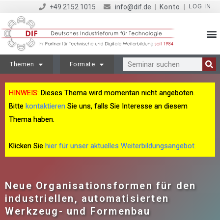
LOG IN
+49 2152 1015
info@dif.de
|
Konto
|
Themen
Formate
HINWEIS:
Dieses Thema wird momentan nicht angeboten.
Bitte
kontaktieren
Sie uns, falls Sie Interesse an diesem
Thema haben.
Klicken Sie
hier für unser aktuelles Weiterbildungsangebot.
Neue Organisationsformen für den
industriellen, automatisierten
Werkzeug- und Formenbau