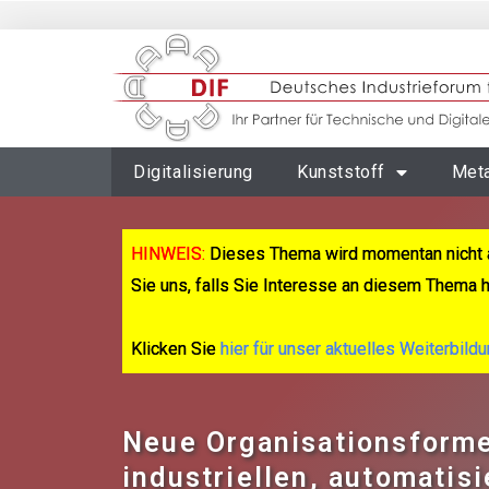
Digitalisierung
Kunststoff
Meta
HINWEIS:
Dieses Thema wird momentan nicht 
Sie uns, falls Sie Interesse an diesem Thema 
Klicken Sie
hier für unser aktuelles Weiterbild
Neue Organisationsforme
industriellen, automatisi