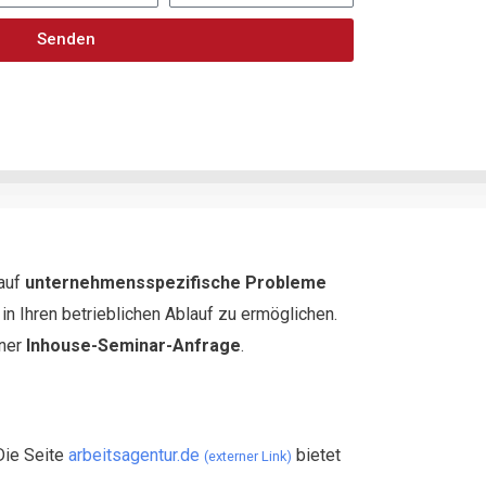
Senden
 auf
unternehmensspezifische Probleme
n Ihren betrieblichen Ablauf zu ermöglichen.
iner
Inhouse-Seminar-Anfrage
.
Die Seite
arbeitsagentur.de
bietet
(externer Link)