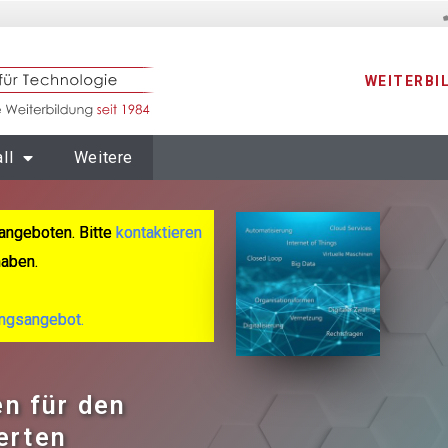
WEITERBI
ll
Weitere
angeboten. Bitte
kontaktieren
haben.
ungsangebot.
n für den
erten