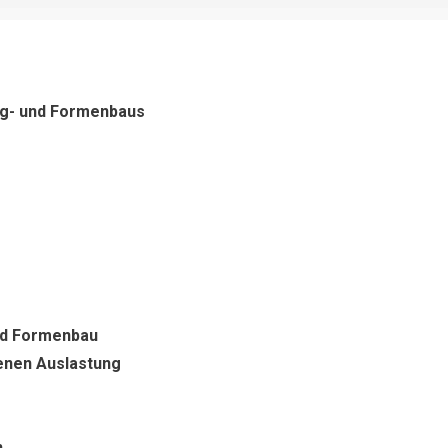
ug- und Formenbaus
und Formenbau
enen Auslastung
n