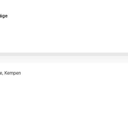
räge
ie, Kempen