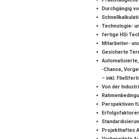
Durchgängig von
Schnellkalkulat
Technologie- un
fertige HSi Tec
Mitarbeiter- u
Gesicherte Ter
Automatisierte,
-Chance, Vorg
– inkl. Fließfe
Von der Industr
Rahmenbedingu
Perspektiven f
Erfolgsfaktore
Standardisieru
Projekthaftes 
Vorbereitete Au