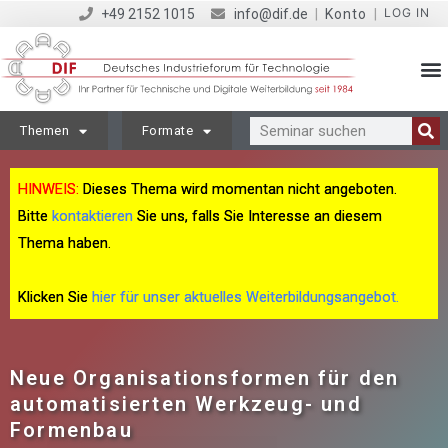
LOG IN
+49 2152 1015
info@dif.de
|
Konto
|
Themen
Formate
HINWEIS:
Dieses Thema wird momentan nicht angeboten.
Bitte
kontaktieren
Sie uns, falls Sie Interesse an diesem
Thema haben.
Klicken Sie
hier für unser aktuelles Weiterbildungsangebot.
Neue Organisationsformen für den
automatisierten Werkzeug- und
Formenbau