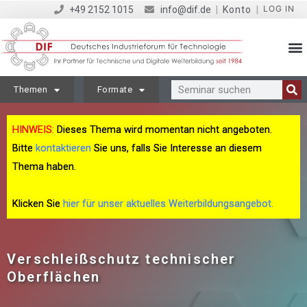
LOG IN
+49 2152 1015
info@dif.de
|
Konto
|
Themen
Formate
HINWEIS:
Dieses Thema wird momentan nicht angeboten.
Bitte
kontaktieren
Sie uns, falls Sie Interesse an diesem
Thema haben.
Klicken Sie
hier für unser aktuelles Weiterbildungsangebot.
Verschleißschutz technischer
Oberflächen