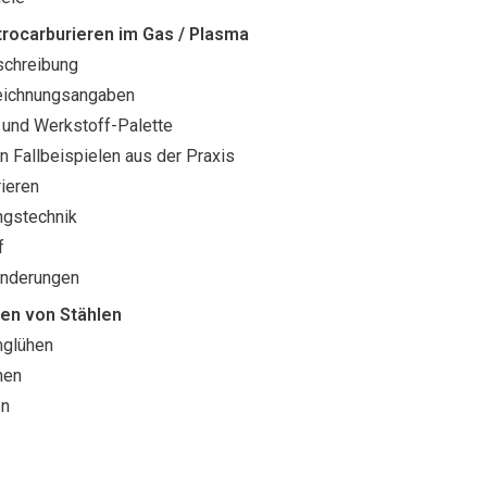
itrocarburieren im Gas / Plasma
schreibung
Zeichnungsangaben
und Werkstoff-Palette
n Fallbeispielen aus der Praxis
rieren
ngstechnik
f
änderungen
en von Stählen
glühen
hen
en