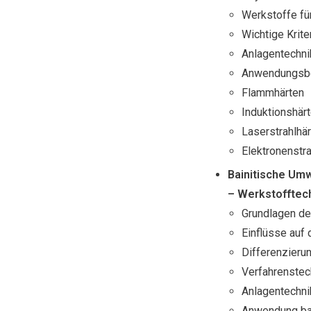
Werkstoffe fü
Wichtige Krit
Anlagentechni
Anwendungsbe
Flammhärten
Induktionshär
Laserstrahlhä
Elektronenstra
Bainitische Um
– Werkstofftech
Grundlagen de
Einflüsse auf
Differenzierun
Verfahrenstech
Anlagentechnik
Anwendung bai