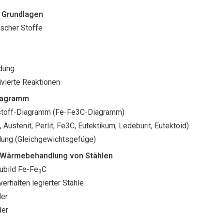
e Grundlagen
ischer Stoffe
dung
ivierte Reaktionen
iagramm
stoff-Diagramm (Fe-Fe3C-Diagramm)
, Austenit, Perlit, Fe3C, Eutektikum, Ledeburit, Eutektoid)
ung (Gleichgewichtsgefüge)
 Wärmebehandlung von Stählen
ubild Fe-Fe
C
3
rhalten legierter Stähle
der
der