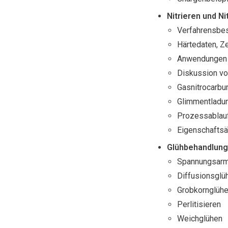
Nitrieren und N
Verfahrensbe
Härtedaten, 
Anwendungen 
Diskussion vo
Gasnitrocarbu
Glimmentladu
Prozessablau
Eigenschafts
Glühbehandlung
Spannungsarm
Diffusionsglü
Grobkornglüh
Perlitisieren
Weichglühen