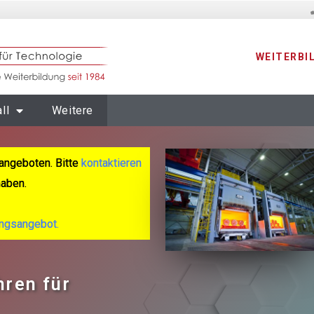
WEITERBI
ll
Weitere
angeboten. Bitte
kontaktieren
haben.
ungsangebot.
ren für