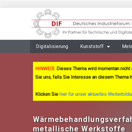
Digitalisierung
Kunststoff
Meta
HINWEIS:
Dieses Thema wird momentan nicht 
Sie uns, falls Sie Interesse an diesem Thema 
Klicken Sie
hier für unser aktuelles Weiterbild
Wärmebehandlungsverfah
metallische Werkstoffe