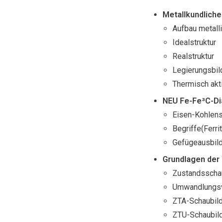
Metallkundlich
Aufbau metall
Idealstruktur
Realstruktur
Legierungsbil
Thermisch akt
NEU Fe-Fe³C-D
Eisen-Kohlen
Begriffe(Ferrit
Gefügeausbild
Grundlagen der
Zustandsscha
Umwandlungsve
ZTA-Schaubil
ZTU-Schaubil