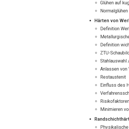
Glühen auf ku
Normalglühen
Härten von Wer
Definition We
Metallurgisch
Definition wic
ZTU-Schaubil
Stahlauswahl 
Anlassen von 
Restaustenit
Einfluss des 
Verfahrenssch
Risikofaktore
Minimieren vo
Randschichthär
Physikalische