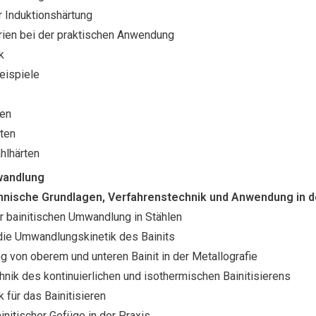
r Induktionshärtung
erien bei der praktischen Anwendung
k
ispiele
ten
rten
hlhärten
wandlung
nische Grundlagen, Verfahrenstechnik und Anwendung in de
r bainitischen Umwandlung in Stählen
 die Umwandlungskinetik des Bainits
g von oberem und unteren Bainit in der Metallografie
nik des kontinuierlichen und isothermischen Bainitisierens
 für das Bainitisieren
nitischer Gefüge in der Praxis