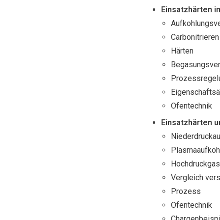
Einsatzhärten i
Aufkohlungsve
Carbonitrieren
Härten
Begasungsver
Prozessregel
Eigenschafts
Ofentechnik
Einsatzhärten 
Niederdruckau
Plasmaaufkoh
Hochdruckgas
Vergleich ver
Prozess
Ofentechnik
Chargenbeispi