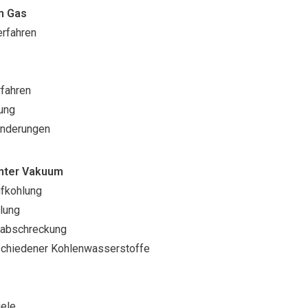
m Gas
rfahren
fahren
ung
änderungen
unter Vakuum
fkohlung
lung
abschreckung
schiedener Kohlenwasserstoffe
ele