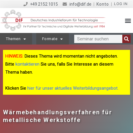
LOG IN
+49 2152 1015
info@dif.de
|
Konto
|
Themen
Formate
HINWEIS:
Dieses Thema wird momentan nicht angeboten.
Bitte
kontaktieren
Sie uns, falls Sie Interesse an diesem
Thema haben.
Klicken Sie
hier für unser aktuelles Weiterbildungsangebot.
Wärmebehandlungsverfahren für
metallische Werkstoffe