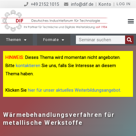
LOG IN
+49 2152 1015
info@dif.de
|
Konto
|
Themen
Formate
HINWEIS:
Dieses Thema wird momentan nicht angeboten.
Bitte
kontaktieren
Sie uns, falls Sie Interesse an diesem
Thema haben.
Klicken Sie
hier für unser aktuelles Weiterbildungsangebot.
Wärmebehandlungsverfahren für
metallische Werkstoffe