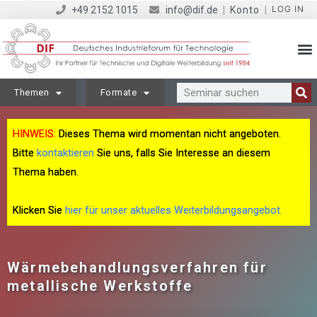
LOG IN
+49 2152 1015
info@dif.de
|
Konto
|
Themen
Formate
HINWEIS:
Dieses Thema wird momentan nicht angeboten.
Bitte
kontaktieren
Sie uns, falls Sie Interesse an diesem
Thema haben.
Klicken Sie
hier für unser aktuelles Weiterbildungsangebot.
Wärmebehandlungsverfahren für
metallische Werkstoffe