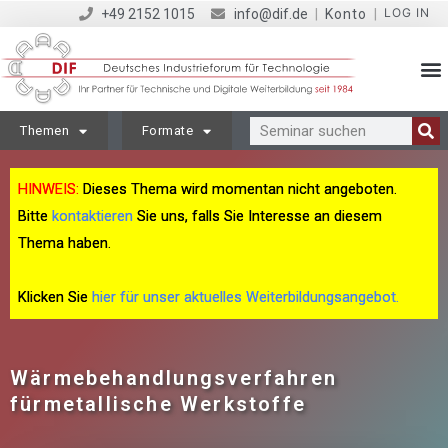
LOG IN
+49 2152 1015
info@dif.de
|
Konto
|
Themen
Formate
HINWEIS:
Dieses Thema wird momentan nicht angeboten.
Bitte
kontaktieren
Sie uns, falls Sie Interesse an diesem
Thema haben.
Klicken Sie
hier für unser aktuelles Weiterbildungsangebot.
Wärmebehandlungsverfahren
fürmetallische Werkstoffe