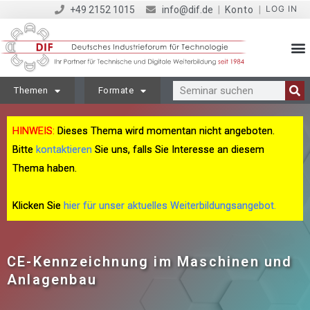
LOG IN
+49 2152 1015
info@dif.de
|
Konto
|
Themen
Formate
HINWEIS:
Dieses Thema wird momentan nicht angeboten.
Bitte
kontaktieren
Sie uns, falls Sie Interesse an diesem
Thema haben.
Klicken Sie
hier für unser aktuelles Weiterbildungsangebot.
CE-Kennzeichnung im Maschinen und
Anlagenbau